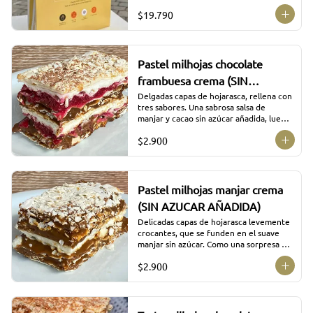
verduras de la propia cocción.
$19.790
Pastel milhojas chocolate
frambuesa crema (SIN
AZUCAR AÑADIDA)
Delgadas capas de hojarasca, rellena con 
tres sabores. Una sabrosa salsa de 
manjar y cacao sin azúcar añadida, luego 
para contrastar sabores la colorida salsa 
$2.900
de frambuesas con su acidez y dulzor. 
Buscando el equilibrio agregamos suave 
crema batida a punto de chantilly 
obteniendo un resultado sorprendente.
Pastel milhojas manjar crema
(SIN AZUCAR AÑADIDA)
Delicadas capas de hojarasca levemente 
crocantes, que se funden en el suave 
manjar sin azúcar. Como una sorpresa en 
la mitad de la preparación, aparece un 
$2.900
fresco relleno de crema chantilly, 
proponiendo un contraste de sabores 
que equilibran el dulzor.