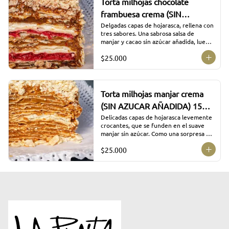
Torta milhojas chocolate
frambuesa crema (SIN
AZUCAR AÑADIDA) 15P
Delgadas capas de hojarasca, rellena con 
tres sabores. Una sabrosa salsa de 
Aprox.
manjar y cacao sin azúcar añadida, luego 
para contrastar sabores la colorida salsa 
$25.000
de frambuesas con su acidez y dulzor. 
Buscando el equilibrio agregamos suave 
crema batida a punto de chantilly 
obteniendo un resultado sorprendente.
Torta milhojas manjar crema
(SIN AZUCAR AÑADIDA) 15P
Aprox.
Delicadas capas de hojarasca levemente 
crocantes, que se funden en el suave 
manjar sin azúcar. Como una sorpresa en 
la mitad de la preparación, aparece un 
$25.000
fresco relleno de crema chantilly, 
proponiendo un contraste de sabores 
que equilibran el dulzor.