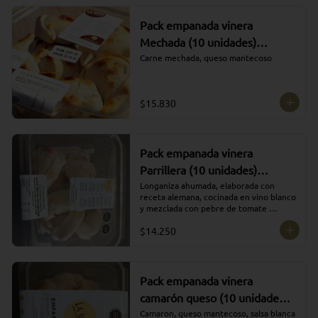
Pack empanada vinera
Mechada (10 unidades)
ULTRACONGELADO
Carne mechada, queso mantecoso
$15.830
Pack empanada vinera
Parrillera (10 unidades)
ULTRACONGELADO
Longaniza ahumada, elaborada con 
receta alemana, cocinada en vino blanco 
y mezclada con pebre de tomate 
cilantro, cebolla y ají verde.
$14.250
Pack empanada vinera
camarón queso (10 unidades)
ULTRACONGELADO
Camaron, queso mantecoso, salsa blanca