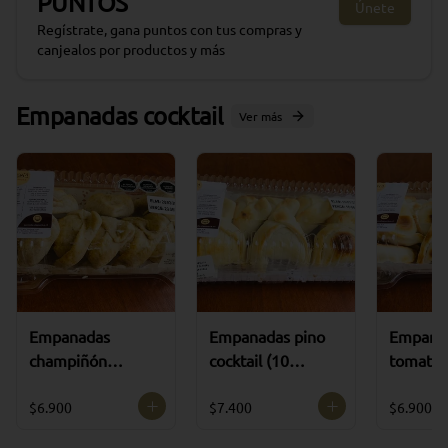
PUNTOS
Únete
Regístrate, gana puntos con tus compras y
canjealos por productos y más
Empanadas cocktail
Ver más
Empanadas
Empanadas pino
Empana
champiñón
cocktail (10
tomate c
cocktail (10
unidades)
(10 uni
unidades)
$6.900
$7.400
$6.900