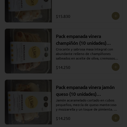
$15.830
Pack empanada vinera
champiñón (10 unidades)
ULTRACONGELADO
Crocante y sabrosa masa integral con 
abundante relleno de champiñones 
salteados en aceite de oliva, cremosos 
quesos y toques de orégano.
$14.250
Pack empanada vinera jamón
queso (10 unidades)
ULTRACONGELADO
Jamón acaramelado cortado en cubos 
pequeños, mezcla de queso mantecoso 
y mozzarella y un toque de pimienta. Un 
relleno suave, cremoso y húmedo que 
$14.250
agrada a grandes y chicos.