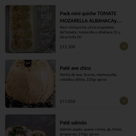
Pack mini quiche TOMATE
MOZARELLA ALBAHACAy
ALCACHOFA (5 de C/U)
Pack miniquiche ultracongelados 
deTomate, mozarella y albahaca (5) y 
PRODUCTO
Alcachofa (5)
ULTRACONGELADO
$12.300
Paté ave chico
Panita de ave, licores, mantequilla, 
cebolla y aliños. 220gr aprox
$11.050
Paté salmón
Salmón asado, queso crema, ají, limón, 
alcaparras. 270gr aprox