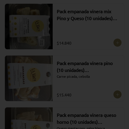
Pack empanada vinera mix
Pino y Queso (10 unidades)
ULTRACONGELADO
$14.840
Pack empanada vinera pino
(10 unidades)
ULTRACONGELADO
Carne picada, cebolla
$15.440
Pack empanada vinera queso
horno (10 unidades)
ULTRACONGELADO
Queso mantecoso, salsa blanca