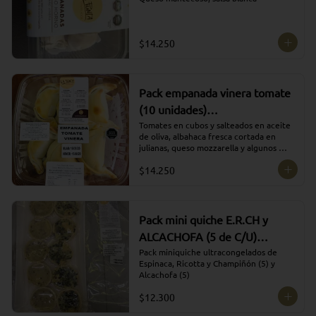
$14.250
Pack empanada vinera tomate
(10 unidades)
ULTRACONGELADO
Tomates en cubos y salteados en aceite 
de oliva, albahaca fresca cortada en 
julianas, queso mozzarella y algunos 
aliños
$14.250
Pack mini quiche E.R.CH y
ALCACHOFA (5 de C/U)
PRODUCTO
Pack miniquiche ultracongelados de 
Espinaca, Ricotta y Champiñón (5) y 
ULTRACONGELADO
Alcachofa (5)
$12.300