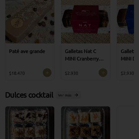
Paté ave grande
Galletas Nat C
Galletas
MINI Cranberry
MINI Dat
80gr
$18.470
$2.930
$2.930
Dulces cocktail
Ver más