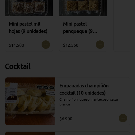
Ve
Mini pastel mil
Mini pastel
hojas (9 unidades)
panqueque (9
unidades)
$11.500
$12.560
Cocktail
Empanadas champiñón
cocktail (10 unidades)
Champiñon, queso mantecoso, salsa 
blanca
$6.900