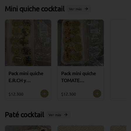
Mini quiche cocktail
Ver más
Ve
Pack mini quiche
Pack mini quiche
E.R.CH y
TOMATE
ALCACHOFA (5
MOZARELLA
de C/U)
ALBAHACAy
$12.300
$12.300
PRODUCTO
ALCACHOFA (5
ULTRACONGELA
de C/U)
Paté cocktail
DO
PRODUCTO
Ver más
ULTRACONGELA
DO