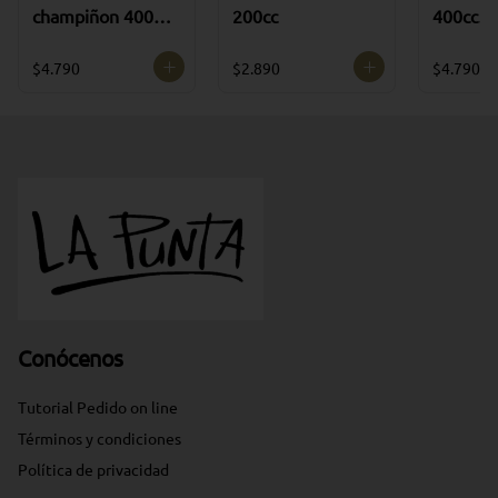
champiñon 400cc
200cc
400cc
(CONGELADA)
(CONGE
$4.790
$2.890
$4.790
Conócenos
Tutorial Pedido on line
Términos y condiciones
Política de privacidad