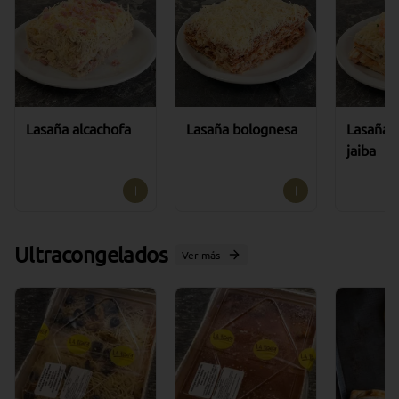
Lasaña alcachofa
Lasaña bolognesa
Lasaña 
jaiba
Ultracongelados
Ver más