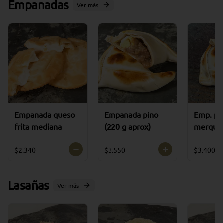
Empanadas
Ver más
Empanada queso
Empanada pino
Emp. po
frita mediana
(220 g aprox)
merquen
aprox)
$2.340
$3.550
$3.400
Lasañas
Ver más