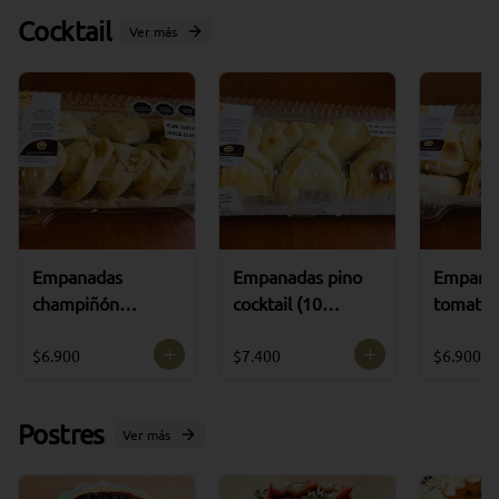
Cocktail
Ver más
Empanadas
Empanadas pino
Empana
champiñón
cocktail (10
tomate c
cocktail (10
unidades)
(10 uni
unidades)
$6.900
$7.400
$6.900
Postres
Ver más