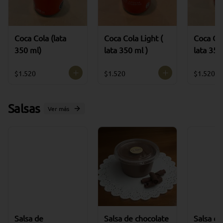
Coca Cola (lata
Coca Cola Light (
Coca Col
350 ml)
lata 350 ml )
lata 350
$1.520
$1.520
$1.520
Salsas
Ver más
Salsa de
Salsa de chocolate
Salsa de