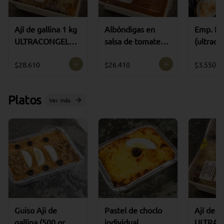
Ají de gallina 1 kg
Albóndigas en
Emp. Pi
ULTRACONGELA
salsa de tomate (
(ultraco
DO
15 unidades )
grande 
ULTRACONGELA
HUEVO
$28.610
$26.410
$3.550
DO
Platos
Ver más
Guiso Aji de
Pastel de choclo
Ají de g
gallina (500 gr
individual
ULTRA