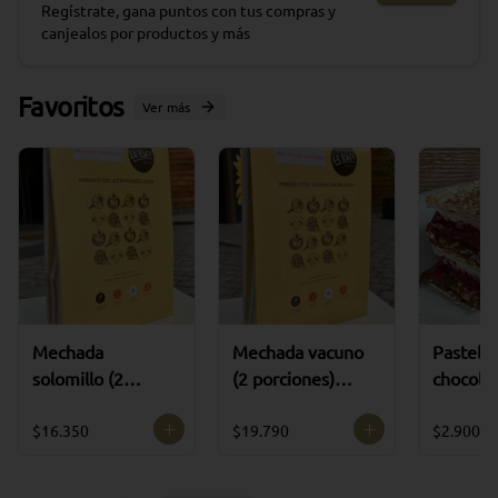
Regístrate, gana puntos con tus compras y
canjealos por productos y más
Favoritos
Ver más
Mechada
Mechada vacuno
Pastel m
solomillo (2
(2 porciones)
chocola
porciones)
ultracongelado
frambue
ultracongelado
(SIN A
$16.350
$19.790
$2.900
AÑADID