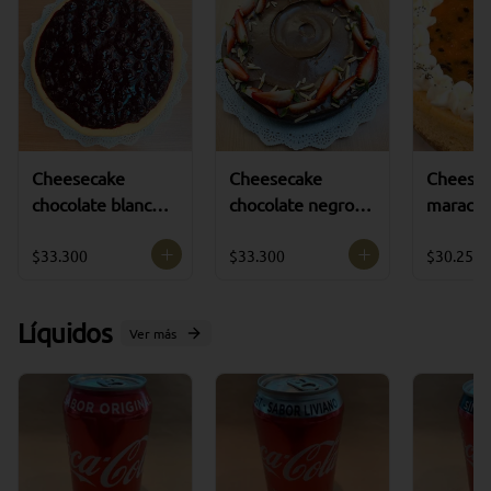
Cheesecake
Cheesecake
Cheesec
chocolate blanco
chocolate negro (
maracuyá
arándanos ( 8 a 10
8 a 10 porciones )
porcione
porciones )
$33.300
$33.300
$30.250
Líquidos
Ver más