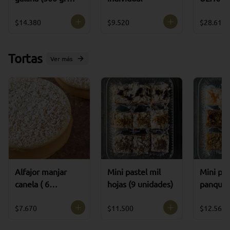
aprox)
DO
$14.380
$9.520
$28.610
Tortas
Ver más
Alfajor manjar
Mini pastel mil
Mini pas
canela ( 6
hojas (9 unidades)
panqueq
unidades )
unidade
$7.670
$11.500
$12.560