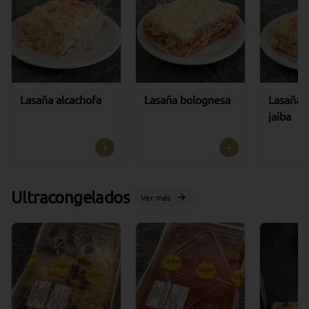
Lasaña alcachofa
Lasaña bolognesa
Lasaña 
jaiba
Ultracongelados
Ver más