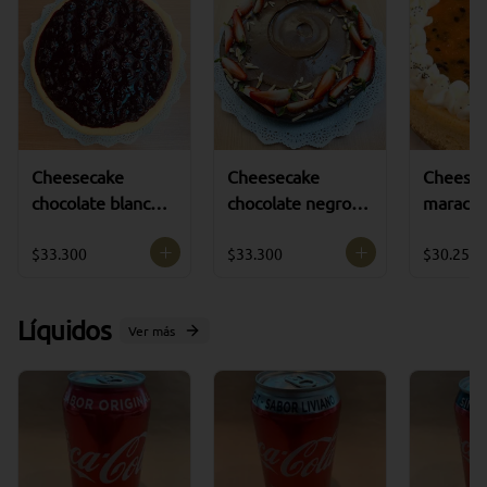
Cheesecake
Cheesecake
Cheesec
chocolate blanco
chocolate negro (
maracuyá
arándanos ( 8 a 10
8 a 10 porciones )
porcione
porciones )
$33.300
$33.300
$30.250
Líquidos
Ver más