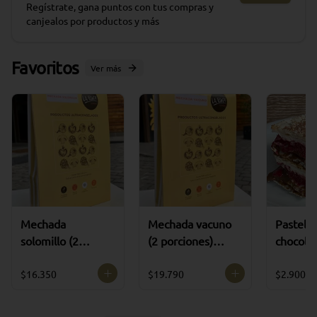
Regístrate, gana puntos con tus compras y
canjealos por productos y más
Favoritos
Ver más
Mechada
Mechada vacuno
Pastel m
solomillo (2
(2 porciones)
chocola
porciones)
ultracongelado
frambue
ultracongelado
(SIN A
$16.350
$19.790
$2.900
AÑADID