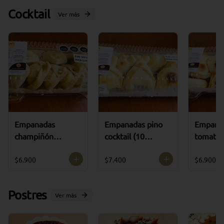
Cocktail
Ver más
Empanadas
Empanadas pino
Empana
champiñón
cocktail (10
tomate c
cocktail (10
unidades)
(10 uni
unidades)
$6.900
$7.400
$6.900
Postres
Ver más