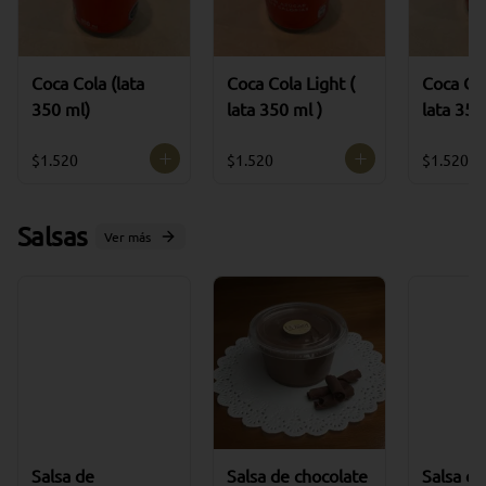
Coca Cola (lata
Coca Cola Light (
Coca Col
350 ml)
lata 350 ml )
lata 350
$1.520
$1.520
$1.520
Salsas
Ver más
Salsa de
Salsa de chocolate
Salsa de