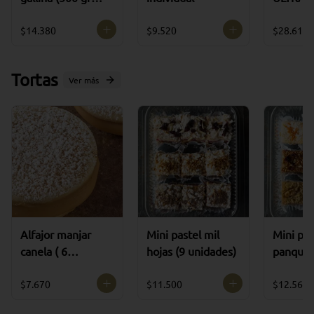
aprox)
DO
$14.380
$9.520
$28.610
Tortas
Ver más
Alfajor manjar
Mini pastel mil
Mini pas
canela ( 6
hojas (9 unidades)
panqueq
unidades )
unidade
$7.670
$11.500
$12.560