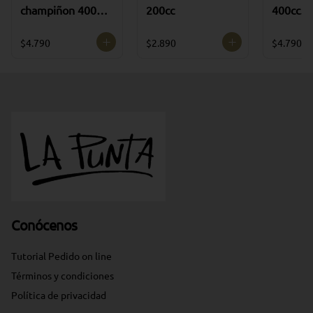
champiñon 400cc
200cc
400cc
(CONGELADA)
(CONGE
$4.790
$2.890
$4.790
Conócenos
Tutorial Pedido on line
Términos y condiciones
Política de privacidad