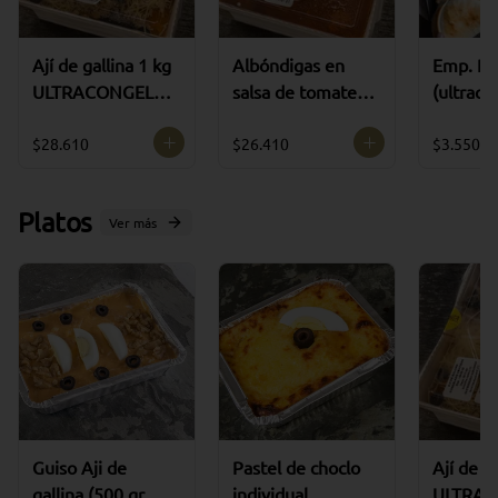
Ají de gallina 1 kg
Albóndigas en
Emp. Pi
ULTRACONGELA
salsa de tomate (
(ultraco
DO
15 unidades )
grande 
ULTRACONGELA
HUEVO
$28.610
$26.410
$3.550
DO
Platos
Ver más
Guiso Aji de
Pastel de choclo
Ají de g
gallina (500 gr
individual
ULTRA