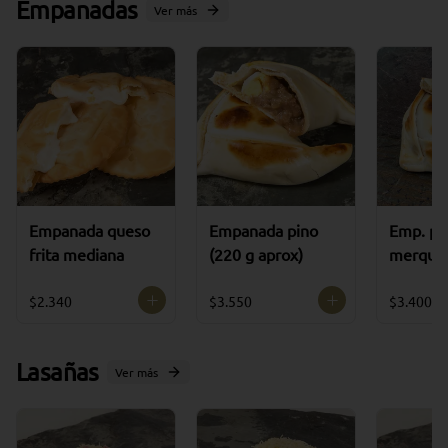
Empanadas
Ver más
Empanada queso
Empanada pino
Emp. po
frita mediana
(220 g aprox)
merquen
aprox)
$2.340
$3.550
$3.400
Lasañas
Ver más