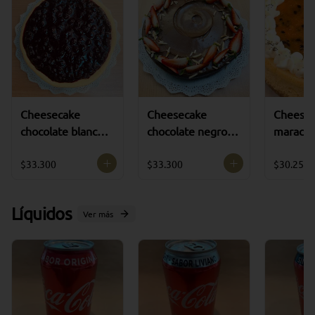
Cheesecake
Cheesecake
Cheesec
chocolate blanco
chocolate negro (
maracuyá
arándanos ( 8 a 10
8 a 10 porciones )
porcione
porciones )
$33.300
$33.300
$30.250
Líquidos
Ver más