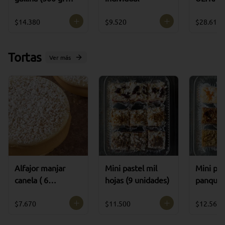
aprox)
DO
$14.380
$9.520
$28.610
Tortas
Ver más
Alfajor manjar
Mini pastel mil
Mini pas
canela ( 6
hojas (9 unidades)
panqueq
unidades )
unidade
$7.670
$11.500
$12.560