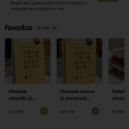
Regístrate, gana puntos con tus compras y
canjealos por productos y más
Favoritos
Ver más
Mechada
Mechada vacuno
Pastel m
solomillo (2
(2 porciones)
chocola
porciones)
ultracongelado
frambue
ultracongelado
(SIN A
$16.350
$19.790
$2.900
AÑADID