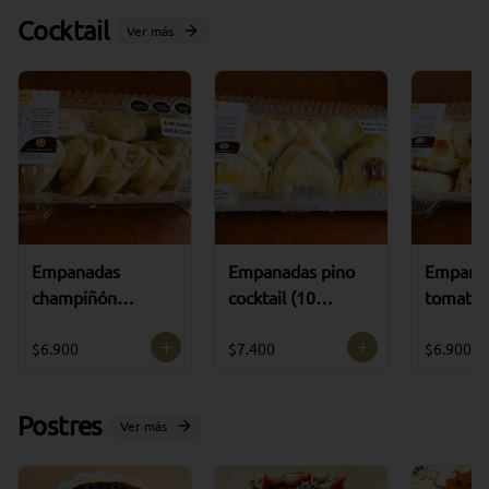
Cocktail
Ver más
Empanadas
Empanadas pino
Empana
champiñón
cocktail (10
tomate c
cocktail (10
unidades)
(10 uni
unidades)
$6.900
$7.400
$6.900
Postres
Ver más