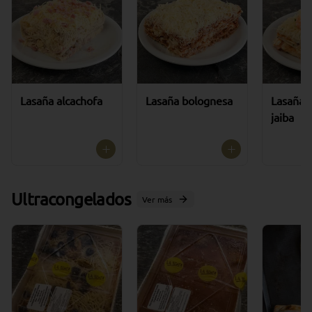
Lasaña alcachofa
Lasaña bolognesa
Lasaña 
jaiba
Ultracongelados
Ver más