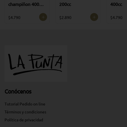
champiñon 400cc
200cc
400cc
(CONGELADA)
(CONGE
$4.790
$2.890
$4.790
Conócenos
Tutorial Pedido on line
Términos y condiciones
Política de privacidad