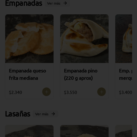
Empanadas
Ver más
Empanada queso
Empanada pino
Emp. po
frita mediana
(220 g aprox)
merquen
aprox)
$2.340
$3.550
$3.400
Lasañas
Ver más