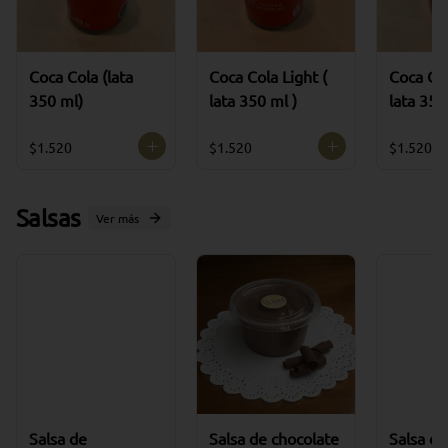
Coca Cola (lata
Coca Cola Light (
Coca Col
350 ml)
lata 350 ml )
lata 350
$1.520
$1.520
$1.520
Salsas
Ver más
Salsa de
Salsa de chocolate
Salsa de