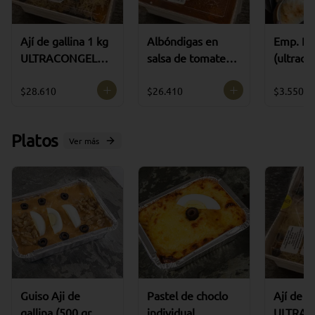
Ají de gallina 1 kg
Albóndigas en
Emp. Pi
ULTRACONGELA
salsa de tomate (
(ultraco
DO
15 unidades )
grande 
ULTRACONGELA
HUEVO
$28.610
$26.410
$3.550
DO
Platos
Ver más
Guiso Aji de
Pastel de choclo
Ají de g
gallina (500 gr
individual
ULTRA